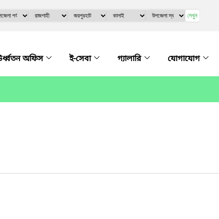
দেখুন
র্ধ্বতন অফিস
ই-সেবা
গ্যালারি
যোগাযোগ