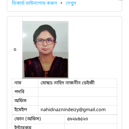
ভিকার্ড ডাউনলোড করুন
•
দেখুন
৩
নাম
মোছাঃ নাহিদ নাজনীন ডেইজী
পদবি
অফিস
ইমেইল
nahidnaznindeizy
@gmail.com
ফোন (অফিস)
৫৬২৮৪৫২৩
ইন্টারকম