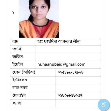
২
নাম
ডাঃ ফাহমিদা আকতার লীনা
পদবি
অফিস
ইমেইল
nuhaanubaid
@gmail.com
ফোন (অফিস)
০২৫৮৯৯-১৭৮৬৮
ইন্টারকম
কক্ষ নম্বর
মোবাইল
০১৯৩৯৮৪৯৬৫৭
ফ্যাক্স