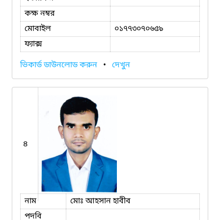
কক্ষ নম্বর
মোবাইল
০১৭৭৩০৭০৬৫৯
ফ্যাক্স
ভিকার্ড ডাউনলোড করুন
•
দেখুন
৪
নাম
মোঃ আহসান হাবীব
পদবি