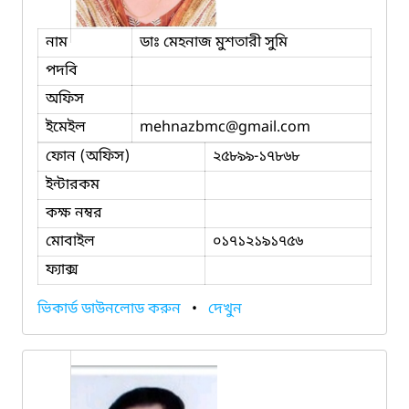
নাম
ডাঃ মেহনাজ মুশতারী সুমি
পদবি
অফিস
ইমেইল
mehnazbmc
@gmail.com
ফোন (অফিস)
২৫৮৯৯-১৭৮৬৮
ইন্টারকম
কক্ষ নম্বর
মোবাইল
০১৭১২১৯১৭৫৬
ফ্যাক্স
ভিকার্ড ডাউনলোড করুন
•
দেখুন