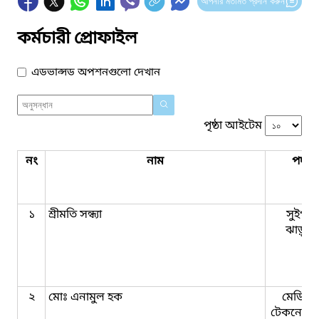
আপনার মতামত প্রদান করুন
কর্মচারী প্রোফাইল
এডভান্সড অপশনগুলো দেখান
পৃষ্ঠা আইটেম
নং
নাম
পদবি
১
শ্রীমতি সন্ধ্যা
সুইপার
ঝাড়ুদা
২
মোঃ এনামুল হক
মেডিক
টেকনোলজ