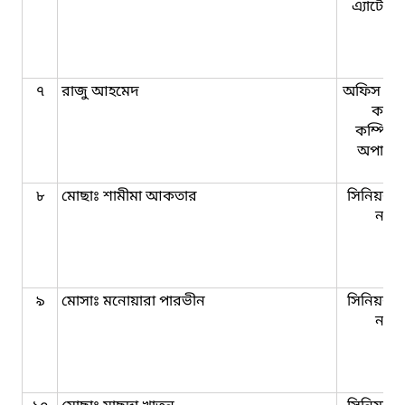
এ্যাটেনডে
৭
রাজু আহমেদ
অফিস সহ
কাম-
কম্পিউট
অপারে
৮
মোছাঃ শামীমা আকতার
সিনিয়র স
নার্স
৯
মোসাঃ মনোয়ারা পারভীন
সিনিয়র স
নার্স