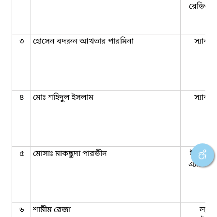
রেডিওল
৩
হোসেন বদরুন আখতার পারমিনা
স্যাকম
৪
মোঃ শহিদুল ইসলাম
স্যাকম
৫
মোসাঃ মাকছুদা পারভীন
ইমারজেন
এ্যাটেনডে
৬
শামীম রেজা
ল্যাব