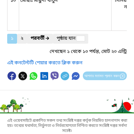
১০
মোছাঃ মাছুদা খাতুন
সিনিয়র স
নার্স
১
২
পরবর্তী
🡲
পৃষ্ঠায় যান
দেখছেন ১ থেকে ১০ পর্যন্ত, মোট ২০ এন্ট্রি
এই কনটেন্টটি শেয়ার করতে ক্লিক করুন
আপনার মতামত প্রদান করুন
এই ওয়েবসাইটে প্রকাশিত সকল তথ্য সংশ্লিষ্ট দপ্তর কর্তৃক নিয়মিত হালনাগাদ করা
হয়। তথ্যের যথার্থতা, নির্ভুলতা ও নির্ভরযোগ্যতা নিশ্চিত করতে সংশ্লিষ্ট দপ্তর সর্বদা
সচেষ্ট।