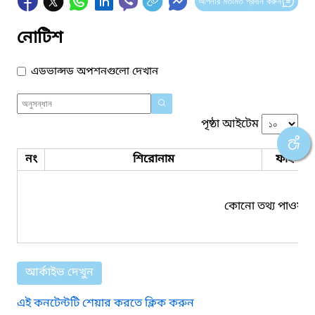
আপনার মতামত প্রদান করুন
নোটিশ
এডভান্সড অপশনগুলো দেখান
পৃষ্ঠা আইটেম
নং
শিরোনাম
ফাইল সম
কোনো তথ্য পাওয়া য
আর্কাইভ দেখুন
এই কনটেন্টটি শেয়ার করতে ক্লিক করুন