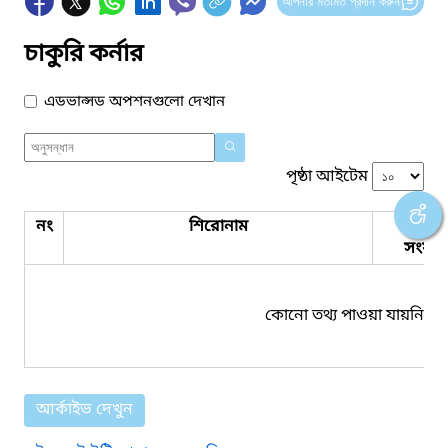
আপনার মতামত প্রদান করুন
চাকুরি কর্নার
এডভান্সড অপশনগুলো দেখান
পৃষ্ঠা আইটেম
নং
শিরোনাম
পিডিএ
সংযুক্ত
কোনো তথ্য পাওয়া যায়নি।
আর্কাইভ দেখুন